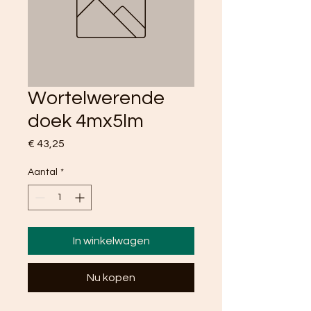
Wortelwerende
doek 4mx5lm
Prijs
€ 43,25
Aantal
*
In winkelwagen
Nu kopen