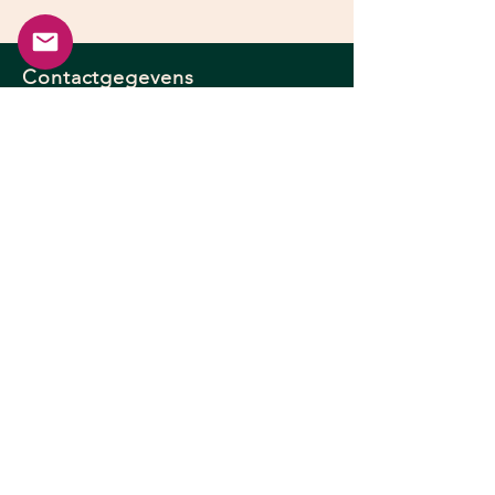
Contactgegevens
Adres:
Londerzeelsesteenweg 1,
1860 Meise
E-mail:
Info@plantendak.be
Gsm:
+32478532939
BTW BE1015769944
MVB WORKS BV
Privacybeleid
Cookiebeleid
Algemene voorwaarden